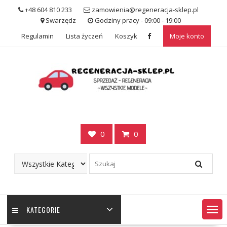
Skip
+48 604 810 233
zamowienia@regeneracja-sklep.pl
to
Swarzędz
Godziny pracy - 09:00 - 19:00
content
Regulamin
Lista życzeń
Koszyk
Moje konto
0
0
KATEGORIE