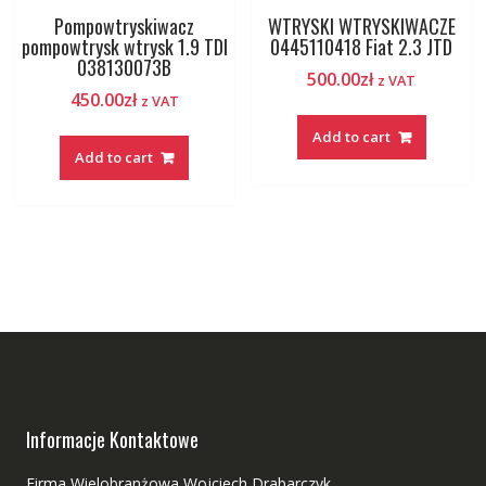
Pompowtryskiwacz
WTRYSKI WTRYSKIWACZE
pompowtrysk wtrysk 1.9 TDI
0445110418 Fiat 2.3 JTD
038130073B
500.00
zł
z VAT
450.00
zł
z VAT
Add to cart
Add to cart
Informacje Kontaktowe
Firma Wielobranżowa Wojciech Drabarczyk