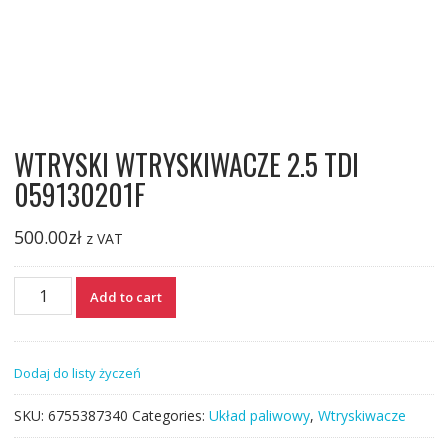
WTRYSKI WTRYSKIWACZE 2.5 TDI
059130201F
500.00
zł
z VAT
WTRYSKI
Add to cart
WTRYSKIWACZE
2.5
TDI
Dodaj do listy życzeń
059130201F
quantity
SKU:
6755387340
Categories:
Układ paliwowy
,
Wtryskiwacze