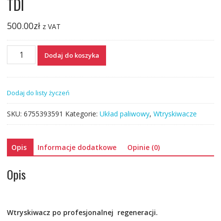
TDI
500.00
zł
z VAT
ilość
Dodaj do koszyka
Wtryski
wtryskiwacze
03L130277J
Dodaj do listy życzeń
2.0
TDI
SKU:
6755393591
Kategorie:
Układ paliwowy
,
Wtryskiwacze
Opis
Informacje dodatkowe
Opinie (0)
Opis
Wtryskiwacz po profesjonalnej
regeneracji.