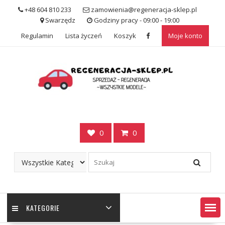
Skip
+48 604 810 233
zamowienia@regeneracja-sklep.pl
to
Swarzędz
Godziny pracy - 09:00 - 19:00
content
Regulamin
Lista życzeń
Koszyk
Moje konto
0
0
KATEGORIE