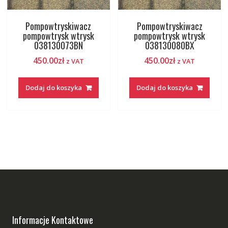
Pompowtryskiwacz
Pompowtryskiwacz
pompowtrysk wtrysk
pompowtrysk wtrysk
038130073BN
038130080BX
450.00
zł
450.00
zł
z VAT
z VAT
Dodaj do koszyka
Dodaj do koszyka
Informacje Kontaktowe