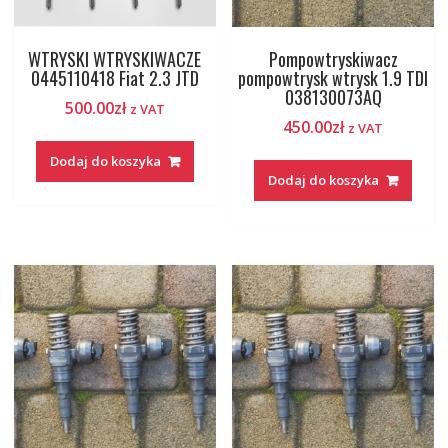
WTRYSKI WTRYSKIWACZE
Pompowtryskiwacz
0445110418 Fiat 2.3 JTD
pompowtrysk wtrysk 1.9 TDI
038130073AQ
500.00
zł
z VAT
450.00
zł
z VAT
Dodaj do koszyka
Dodaj do koszyka