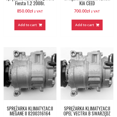
Fiesta 1.2 2008r.
KIA CEED
850.00
zł
700.00
zł
z VAT
z VAT
Add to cart
Add to cart
SPRĘŻARKA KLIMATYZACJI
SPRĘŻARKA KLIMATYZACJI
MEGANE II 8200316164
OPEL VECTRA B SWARZĘDZ