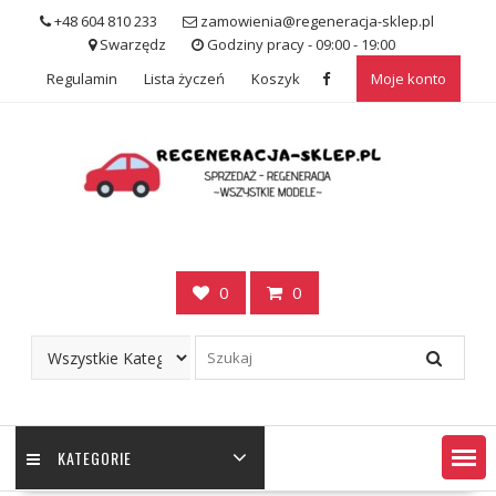
Skip
+48 604 810 233
zamowienia@regeneracja-sklep.pl
to
Swarzędz
Godziny pracy - 09:00 - 19:00
content
Regulamin
Lista życzeń
Koszyk
Moje konto
0
0
KATEGORIE