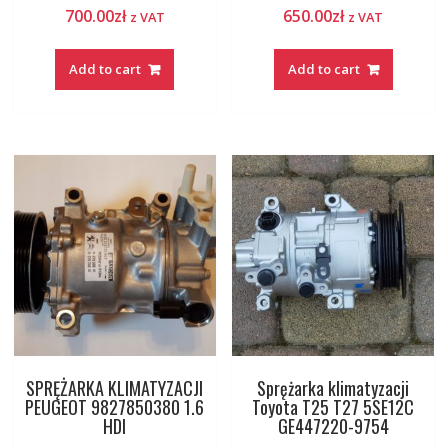
700.00
zł
650.00
zł
z VAT
z VAT
Add to cart
Add to cart
SPRĘŻARKA KLIMATYZACJI
Sprężarka klimatyzacji
PEUGEOT 9827850380 1.6
Toyota T25 T27 5SE12C
HDI
GE447220-9754