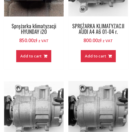
Sprężarka klimatyzacji
SPRĘŻARKA KLIMATYZACJI
HYUNDAY i20
AUDI A4 A6 01-04 r.
850.00
zł
800.00
zł
z VAT
z VAT
Add to cart
Add to cart