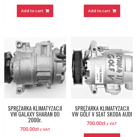
Add to cart
Add to cart
SPRĘŻARKA KLIMATYZACJI
SPRĘŻARKA KLIMATYZACJI
VW GALAXY SHARAN DO
VW GOLF V SEAT SKODA AUDI
2000r.
700.00
zł
z VAT
700.00
zł
z VAT