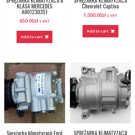
SPRĘŻARKA KLIMATYZACJI B
SPRĘŻARKA KLIMATYZACJI
KLASA MERCEDES
Chevrolet Captiva
A001230351
1,000.00
zł
z VAT
650.00
zł
z VAT
Add to cart
Add to cart
Sprężarka klimatyzacji Ford
SPRĘŻARKA KLIMATYZACJI