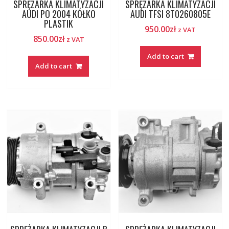
SPRĘŻARKA KLIMATYZACJI
SPRĘŻARKA KLIMATYZACJI
AUDI PO 2004 KÓŁKO
AUDI TFSI 8T0260805E
PLASTIK
950.00
zł
z VAT
850.00
zł
z VAT
Add to cart
Add to cart