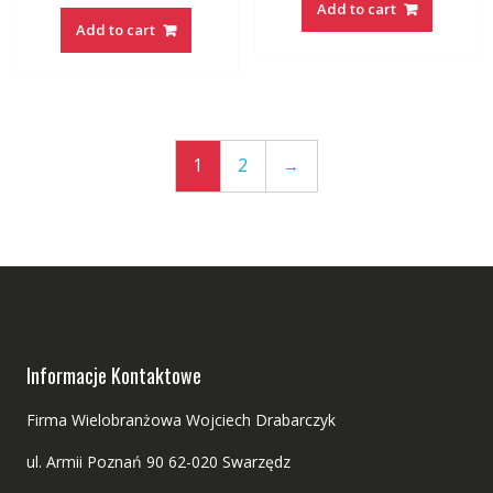
Add to cart
Add to cart
1
2
→
Informacje Kontaktowe
Firma Wielobranżowa Wojciech Drabarczyk
ul. Armii Poznań 90 62-020 Swarzędz