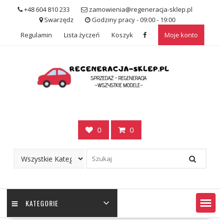
Skip
+48 604 810 233
zamowienia@regeneracja-sklep.pl
to
Swarzędz
Godziny pracy - 09:00 - 19:00
content
Regulamin
Lista życzeń
Koszyk
Moje konto
0
0
KATEGORIE