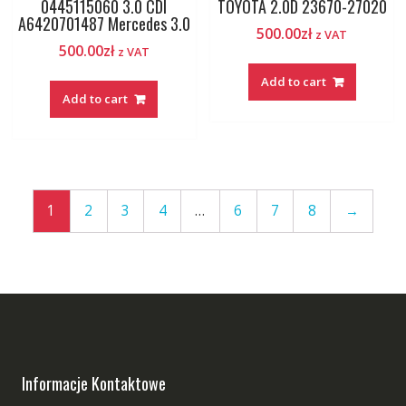
0445115060 3.0 CDI
TOYOTA 2.0D 23670-27020
A6420701487 Mercedes 3.0
500.00
zł
z VAT
500.00
zł
z VAT
Add to cart
Add to cart
1
2
3
4
…
6
7
8
→
Informacje Kontaktowe