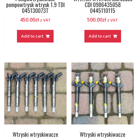
pompowtrysk wtrysk 1.9 TDI
CDI 0986435058
045130073T
0445110115
450.00
zł
500.00
zł
z VAT
z VAT
Add to cart
Add to cart
Wtryski wtryskiwacze
Wtryski wtryskiwacze