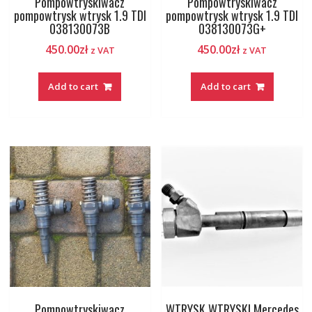
Pompowtryskiwacz
Pompowtryskiwacz
pompowtrysk wtrysk 1.9 TDI
pompowtrysk wtrysk 1.9 TDI
038130073B
038130073G+
450.00
zł
450.00
zł
z VAT
z VAT
Add to cart
Add to cart
Pompowtryskiwacz
WTRYSK WTRYSKI Mercedes