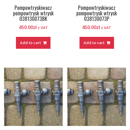
Pompowtryskiwacz
Pompowtryskiwacz
pompowtrysk wtrysk
pompowtrysk wtrysk
038130073BK
038130073P
450.00
zł
450.00
zł
z VAT
z VAT
Add to cart
Add to cart