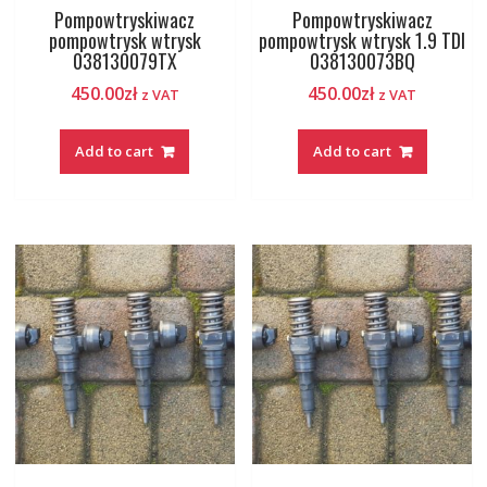
Pompowtryskiwacz
Pompowtryskiwacz
pompowtrysk wtrysk
pompowtrysk wtrysk 1.9 TDI
038130079TX
038130073BQ
450.00
zł
450.00
zł
z VAT
z VAT
Add to cart
Add to cart