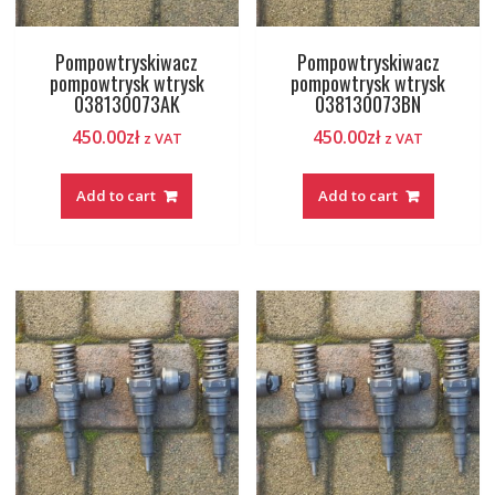
Pompowtryskiwacz
Pompowtryskiwacz
pompowtrysk wtrysk
pompowtrysk wtrysk
038130073AK
038130073BN
450.00
zł
450.00
zł
z VAT
z VAT
Add to cart
Add to cart