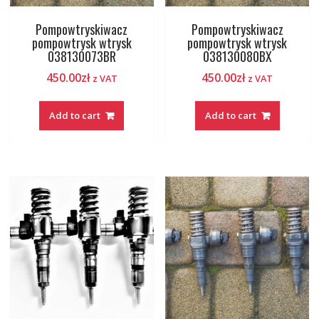
Pompowtryskiwacz
Pompowtryskiwacz
pompowtrysk wtrysk
pompowtrysk wtrysk
038130073BR
038130080BX
450.00
zł
450.00
zł
z VAT
z VAT
Add to cart
Add to cart