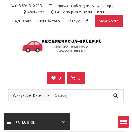
Skip
+48 604 810 233
zamowienia@regeneracja-sklep.pl
to
Swarzędz
Godziny pracy - 09:00 - 19:00
content
Regulamin
Lista życzeń
Koszyk
Moje konto
0
0
KATEGORIE