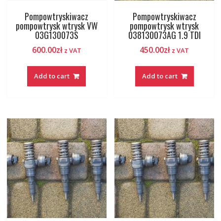
Pompowtryskiwacz
Pompowtryskiwacz
pompowtrysk wtrysk VW
pompowtrysk wtrysk
03G130073S
038130073AG 1.9 TDI
600.00
zł
450.00
zł
z VAT
z VAT
Add to cart
Add to cart