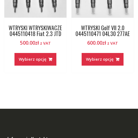
WTRYSKI WTRYSKIWACZE
WTRYSKI Golf VII 2.0
0445110418 Fiat 2.3 JTD
0445110471 04L30 277AE
500.00
zł
600.00
zł
z VAT
z VAT
Wybierz opcję
Wybierz opcję