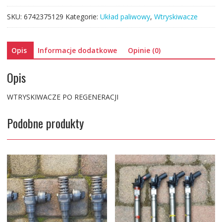
038130079X
SKU:
6742375129
Kategorie:
Układ paliwowy
,
Wtryskiwacze
NOWY
Opis
Informacje dodatkowe
Opinie (0)
Opis
WTRYSKIWACZE PO REGENERACJI
Podobne produkty