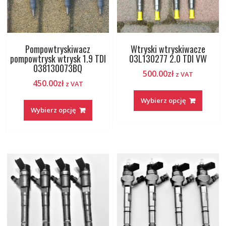
Pompowtryskiwacz
Wtryski wtryskiwacze
pompowtrysk wtrysk 1.9 TDI
03L130277 2.0 TDI VW
038130073BQ
500.00
zł
z VAT
450.00
zł
z VAT
Wybierz opcję
Wybierz opcję