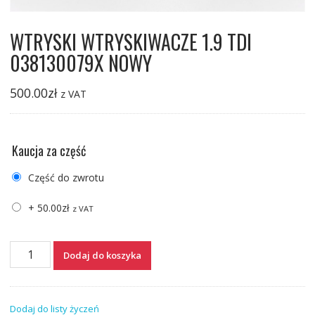
WTRYSKI WTRYSKIWACZE 1.9 TDI
038130079X NOWY
500.00
zł
z VAT
Kaucja za część
Część do zwrotu
+
50.00
zł
z VAT
ilość
Dodaj do koszyka
WTRYSKI
WTRYSKIWACZE
1.9
Dodaj do listy życzeń
TDI