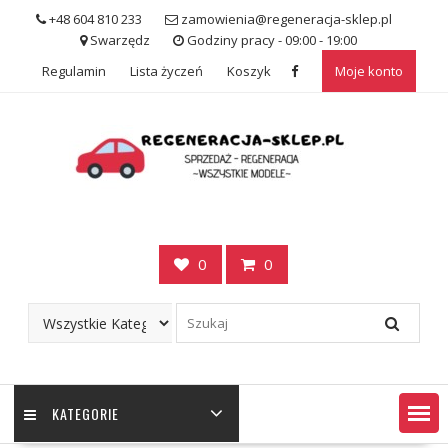
Skip
+48 604 810 233
zamowienia@regeneracja-sklep.pl
to
Swarzędz
Godziny pracy - 09:00 - 19:00
content
Regulamin
Lista życzeń
Koszyk
Moje konto
0
0
KATEGORIE