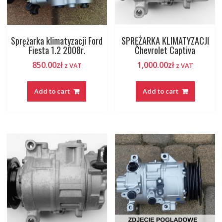
Sprężarka klimatyzacji Ford
SPRĘŻARKA KLIMATYZACJI
Fiesta 1.2 2008r.
Chevrolet Captiva
850.00
zł
1,000.00
zł
z VAT
z VAT
Add to cart
Add to cart