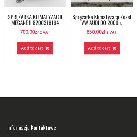
SPRĘŻARKA KLIMATYZACJI
Sprężarka Klimatyzacji Zexel
MEGANE II 8200316164
VW AUDI DO 2000 r.
700.00
zł
850.00
zł
z VAT
z VAT
Add to cart
Add to cart
Informacje Kontaktowe