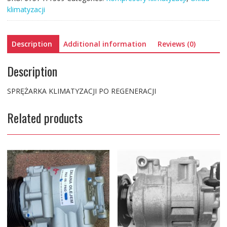
klimatyzacji
r.
quantity
Description
Additional information
Reviews (0)
Description
SPRĘŻARKA KLIMATYZACJI PO REGENERACJI
Related products