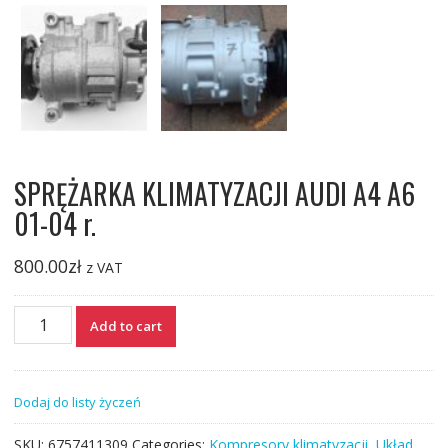
SPRĘŻARKA KLIMATYZACJI AUDI A4 A6
01-04 r.
800.00
zł
z VAT
SPRĘŻARKA
Add to cart
KLIMATYZACJI
AUDI
A4
Dodaj do listy życzeń
A6
01-
SKU:
6757411309
Categories:
Kompresory klimatyzacji
,
Układ
04