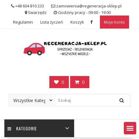
Skip
+48 604 810 233
zamowienia@regeneracja-sklep.pl
to
Swarzędz
Godziny pracy - 09:00 - 19:00
content
Regulamin
Lista życzeń
Koszyk
Moje konto
0
0
KATEGORIE