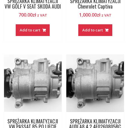
SPRĘŻARKA KLIMATYZACJI
SPRĘŻARKA KLIMATYZACJI
VW GOLF V SEAT SKODA AUDI
Chevrolet Captiva
700.00
zł
1,000.00
zł
z VAT
z VAT
Add to cart
Add to cart
SPRĘŻARKA KLIMATYZACJI
SPRĘŻARKA KLIMATYZACJI
VW PASSAT B5 PO LIFCIE
AUDI A8 4.2 4E0260805BC