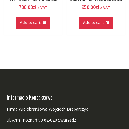
700.00
zł
950.00
zł
z VAT
z VAT
Add to cart
Add to cart
Informacje Kontaktowe
Firma Wielobranżowa Wojciech Drabarczyk
ul. Armii Poznań 90 62-020 Swarzędz