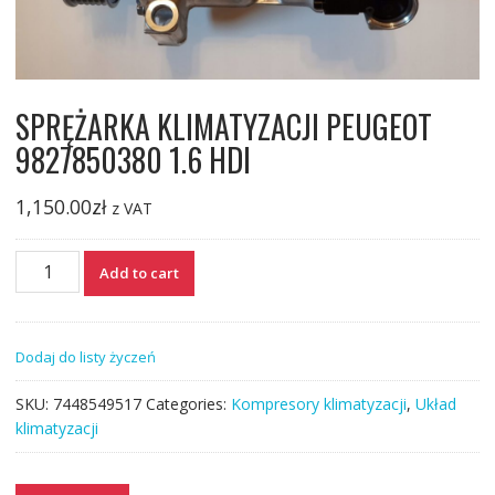
SPRĘŻARKA KLIMATYZACJI PEUGEOT
9827850380 1.6 HDI
1,150.00
zł
z VAT
SPRĘŻARKA
Add to cart
KLIMATYZACJI
PEUGEOT
9827850380
Dodaj do listy życzeń
1.6
HDI
SKU:
7448549517
Categories:
Kompresory klimatyzacji
,
Układ
quantity
klimatyzacji