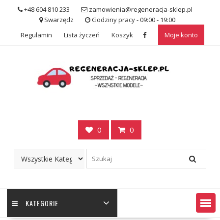
Skip
+48 604 810 233
zamowienia@regeneracja-sklep.pl
to
Swarzędz
Godziny pracy - 09:00 - 19:00
content
Regulamin
Lista życzeń
Koszyk
Moje konto
0
0
KATEGORIE