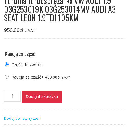
Turbina turbosprężarka VW AUDI 1.9
03G253019K 03G253014MV AUDI A3
SEAT LEON 1.9TDI 105KM
950.00
zł
z VAT
Kaucja za część
Część do zwrotu
Kaucja za część
+
400.00
zł
z VAT
ilość
Dodaj do koszyka
Turbina
turbosprężarka
VW
Dodaj do listy życzeń
AUDI
1.9