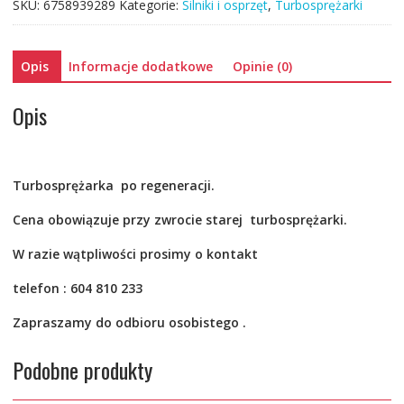
SKU:
6758939289
Kategorie:
Silniki i osprzęt
,
Turbosprężarki
03G253019K
03G253014MV
AUDI
Opis
Informacje dodatkowe
Opinie (0)
A3
SEAT
LEON
Opis
1.9TDI
105KM
Turbosprężarka po
regeneracji.
Cena obowiązuje przy zwrocie starej turbosprężarki.
W razie wątpliwości prosimy o kontakt
telefon : 604 810 233
Zapraszamy do odbioru osobistego .
Podobne produkty