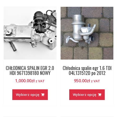
CHŁODNICA SPALIN EGR 2.0
Chłodnica spalin egr 1.6 TDI
HDI 9671398180 NOWY
04L131512D po 2012
1,000.00
zł
950.00
zł
z VAT
z VAT
Wybierz opcję
Wybierz opcję