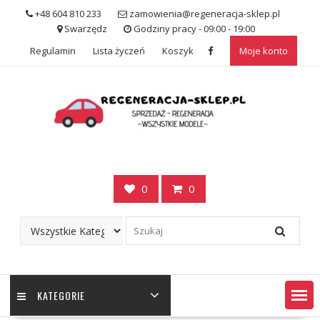
Skip
+48 604 810 233
zamowienia@regeneracja-sklep.pl
to
Swarzędz
Godziny pracy - 09:00 - 19:00
content
Regulamin
Lista życzeń
Koszyk
Moje konto
0
0
KATEGORIE