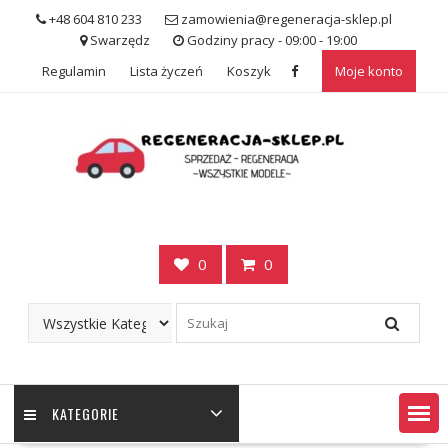
Skip
+48 604 810 233
zamowienia@regeneracja-sklep.pl
to
Swarzędz
Godziny pracy - 09:00 - 19:00
content
Regulamin
Lista życzeń
Koszyk
Moje konto
0
0
KATEGORIE