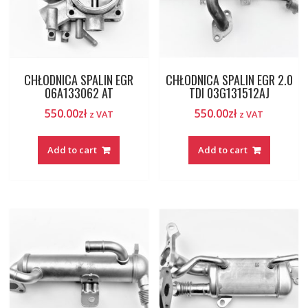
CHŁODNICA SPALIN EGR
CHŁODNICA SPALIN EGR 2.0
06A133062 AT
TDI 03G131512AJ
550.00
zł
550.00
zł
z VAT
z VAT
Add to cart
Add to cart