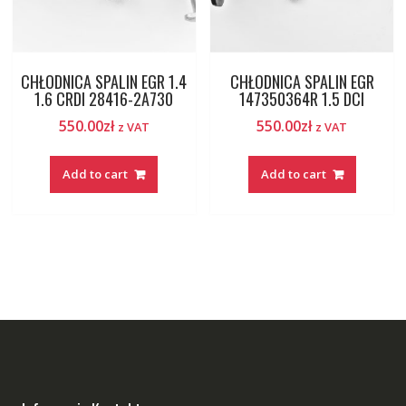
CHŁODNICA SPALIN EGR 1.4
CHŁODNICA SPALIN EGR
1.6 CRDI 28416-2A730
147350364R 1.5 DCI
550.00
zł
550.00
zł
z VAT
z VAT
Add to cart
Add to cart