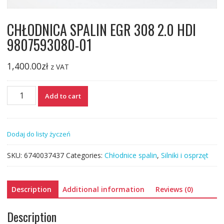
CHŁODNICA SPALIN EGR 308 2.0 HDI
9807593080-01
1,400.00
zł
z VAT
CHŁODNICA
Add to cart
SPALIN
EGR
308
Dodaj do listy życzeń
2.0
HDI
SKU:
6740037437
Categories:
Chłodnice spalin
,
Silniki i osprzęt
9807593080-
01
quantity
Description
Additional information
Reviews (0)
Description