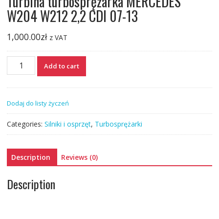
Turbina turbosprężarka MERCEDES
W204 W212 2,2 CDI 07-13
1,000.00
zł
z VAT
Turbina
Add to cart
turbosprężarka
MERCEDES
W204
Dodaj do listy życzeń
W212
2,2
Categories:
Silniki i osprzęt
,
Turbosprężarki
CDI
07-
13
Description
Reviews (0)
quantity
Description