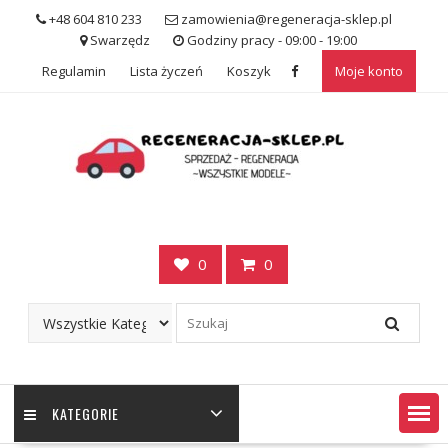
Skip
+48 604 810 233
zamowienia@regeneracja-sklep.pl
to
Swarzędz
Godziny pracy - 09:00 - 19:00
content
Regulamin
Lista życzeń
Koszyk
Moje konto
0
0
KATEGORIE