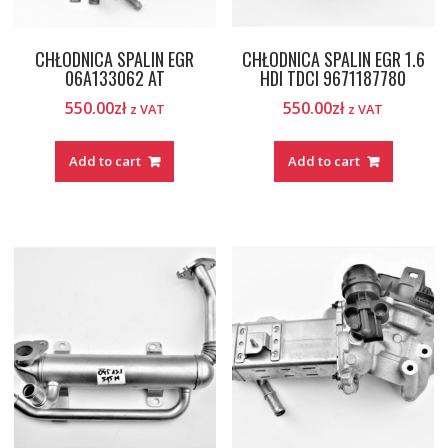
CHŁODNICA SPALIN EGR
CHŁODNICA SPALIN EGR 1.6
06A133062 AT
HDI TDCI 9671187780
550.00
zł
550.00
zł
z VAT
z VAT
Add to cart
Add to cart