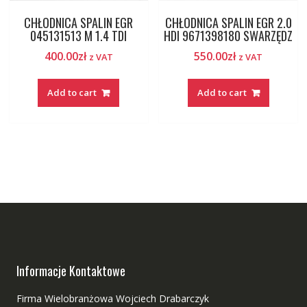
CHŁODNICA SPALIN EGR
CHŁODNICA SPALIN EGR 2.0
045131513 M 1.4 TDI
HDI 9671398180 SWARZĘDZ
400.00
zł
550.00
zł
z VAT
z VAT
Add to cart
Add to cart
Informacje Kontaktowe
Firma Wielobranżowa Wojciech Drabarczyk