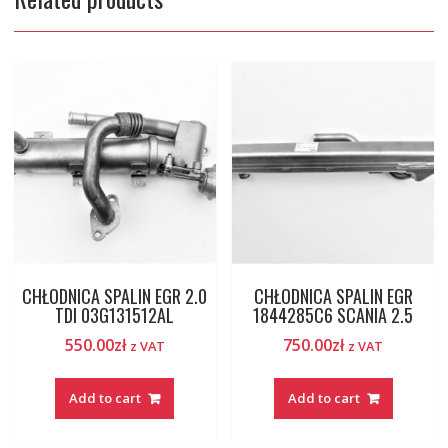
CHŁODNICA SPALIN EGR 2.0
CHŁODNICA SPALIN EGR
TDI 03G131512AL
1844285C6 SCANIA 2.5
550.00
zł
750.00
zł
z VAT
z VAT
Add to cart
Add to cart