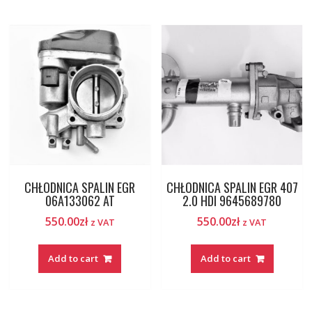
CHŁODNICA SPALIN EGR
CHŁODNICA SPALIN EGR 407
06A133062 AT
2.0 HDI 9645689780
550.00
zł
550.00
zł
z VAT
z VAT
Add to cart
Add to cart