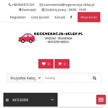
Skip
+48 604 810 233
zamowienia@regeneracja-sklep.pl
to
Swarzędz
Godziny pracy - 09:00 - 19:00
content
Regulamin
Lista życzeń
Koszyk
Moje konto
0
0
KATEGORIE