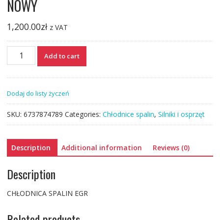
NOWY
1,200.00
zł
z VAT
CHŁODNICA
Add to cart
SPALIN
EGR
VW
Dodaj do listy życzeń
03P131512
NOWY
SKU:
6737874789
Categories:
Chłodnice spalin
,
Silniki i osprzęt
quantity
Description
Additional information
Reviews (0)
Description
CHŁODNICA SPALIN EGR
Related products