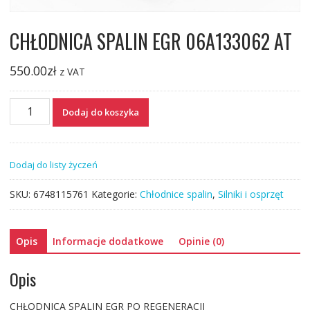
CHŁODNICA SPALIN EGR 06A133062 AT
550.00
zł
z VAT
ilość
Dodaj do koszyka
CHŁODNICA
SPALIN
EGR
Dodaj do listy życzeń
06A133062
AT
SKU:
6748115761
Kategorie:
Chłodnice spalin
,
Silniki i osprzęt
Opis
Informacje dodatkowe
Opinie (0)
Opis
CHŁODNICA SPALIN EGR PO REGENERACJI