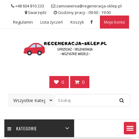
Skip
+48 604 810 233
zamowienia@regeneracja-sklep.pl
to
Swarzędz
Godziny pracy - 09:00 - 19:00
content
Regulamin
Lista życzeń
Koszyk
Moje konto
0
0
KATEGORIE