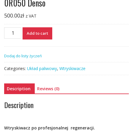
0R050 Denso
500.00
zł
z VAT
Wtryski
Add to cart
wtryskiwacze
Toyota
23670-
Dodaj do listy życzeń
0R050
Denso
Categories:
Układ paliwowy
,
Wtryskiwacze
quantity
Description
Reviews (0)
Description
Wtryskiwacz po profesjonalnej
regeneracji.