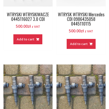
WTRYSKI WTRYSKIWACZE
WTRYSK WTRYSKI Mercedes
0445116027 3.0 CDI
CDI 0986435058
0445110115
500.00
zł
z VAT
500.00
zł
z VAT
Add to cart
Add to cart