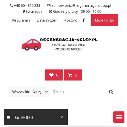
Skip
+48 604 810 233
zamowienia@regeneracja-sklep.pl
to
Swarzędz
Godziny pracy - 09:00 - 19:00
content
Regulamin
Lista życzeń
Koszyk
Moje konto
0
0
KATEGORIE