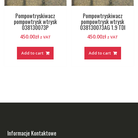
Pompowtryskiwacz
Pompowtryskiwacz
pompowtrysk wtrysk
pompowtrysk wtrysk
038130073P
038130073AG 1.9 TDI
450.00
zł
450.00
zł
z VAT
z VAT
Add to cart
Add to cart
Informacje Kontaktowe