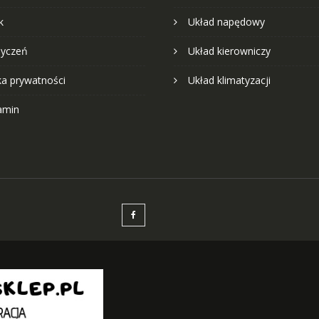
k
Układ napędowy
życzeń
Układ kierowniczy
ka prywatności
Układ klimatyzacji
amin