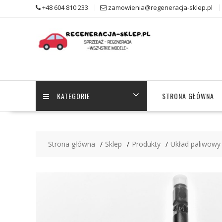
Skip
+48 604 810 233
zamowienia@regeneracja-sklep.pl
to
content
KATEGORIE
STRONA GŁÓWNA
Strona główna
Sklep
Produkty
Układ paliwowy