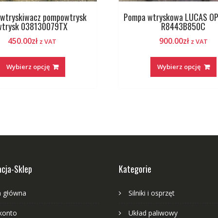
wtryskiwacz pompowtrysk
Pompa wtryskowa LUCAS O
wtrysk 038130079TX
R8443B850C
450.00
zł
900.00
zł
z VAT
z VAT
Wybierz opcję
Wybierz opcję
cja-Sklep
Kategorie
a główna
Silniki i osprzęt
konto
Układ paliwowy