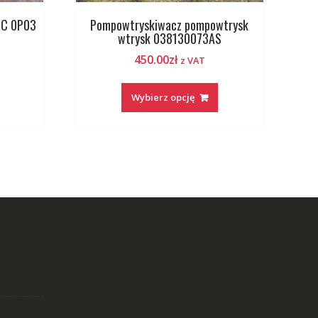
PC 0P03
Pompowtryskiwacz pompowtrysk
wtrysk 038130073AS
450.00
zł
z VAT
Wybierz opcję