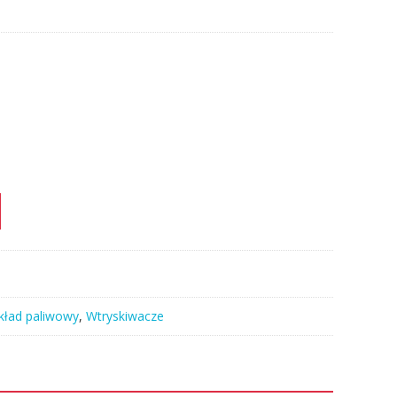
kład paliwowy
,
Wtryskiwacze