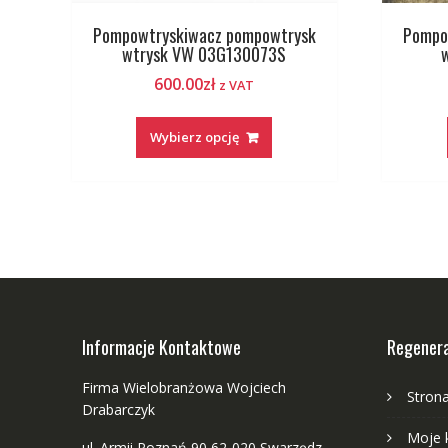
Pompowtryskiwacz pompowtrysk
Pompo
wtrysk VW 03G130073S
600.00
zł
z VAT
Wybierz opcję
Informacje Kontaktowe
Regenera
Firma Wielobranżowa Wojciech
Stron
Drabarczyk
Moje 
ul. Armii Poznań 90 62-020 Swarzędz