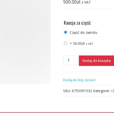
500.00
zł
z VAT
Kaucja za część
Część do zwrotu
+
50.00
zł
z VAT
ilość
Dodaj do koszyka
WTRYSKI
WTRYSKIWACZE
FORD
Dodaj do listy życzeń
MONDEO
2.0
SKU:
6755391532
Kategorie:
U
EJDR00504Z