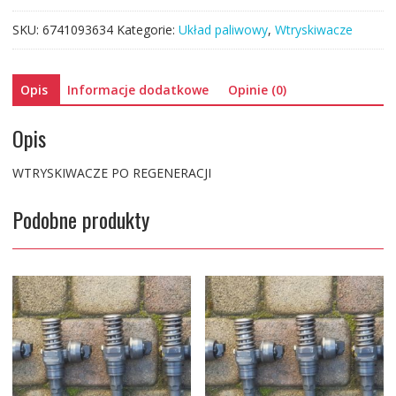
3.0
SKU:
6741093634
Kategorie:
Układ paliwowy
,
Wtryskiwacze
059130277CC
Opis
Informacje dodatkowe
Opinie (0)
Opis
WTRYSKIWACZE PO REGENERACJI
Podobne produkty