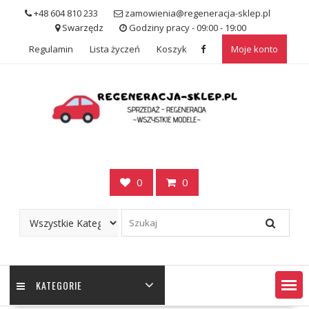
Skip
+48 604 810 233
zamowienia@regeneracja-sklep.pl
to
Swarzędz
Godziny pracy - 09:00 - 19:00
content
Regulamin
Lista życzeń
Koszyk
Moje konto
0
0
KATEGORIE