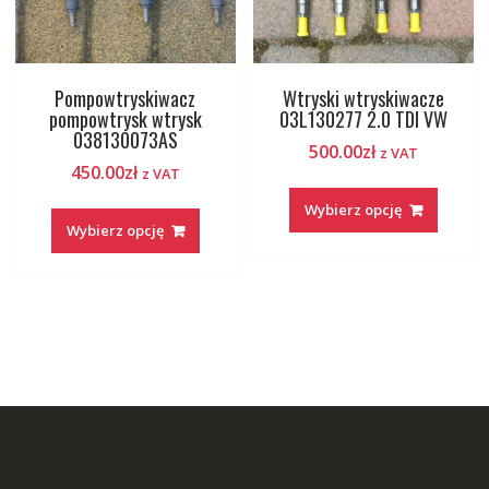
Pompowtryskiwacz
Wtryski wtryskiwacze
pompowtrysk wtrysk
03L130277 2.0 TDI VW
038130073AS
500.00
zł
z VAT
450.00
zł
z VAT
Wybierz opcję
Wybierz opcję