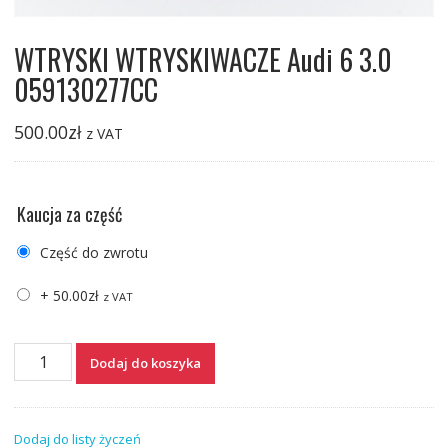
WTRYSKI WTRYSKIWACZE Audi 6 3.0
059130277CC
500.00
zł
z VAT
Kaucja za część
Część do zwrotu
+
50.00
zł
z VAT
ilość
Dodaj do koszyka
WTRYSKI
WTRYSKIWACZE
Audi
Dodaj do listy życzeń
6