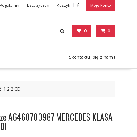
Regulamin
Lista życzeń
Koszyk
Moje konto
0
0
Skontaktuj się z nami!
11 2,2 CDI
acze A6460700987 MERCEDES KLASA
DI