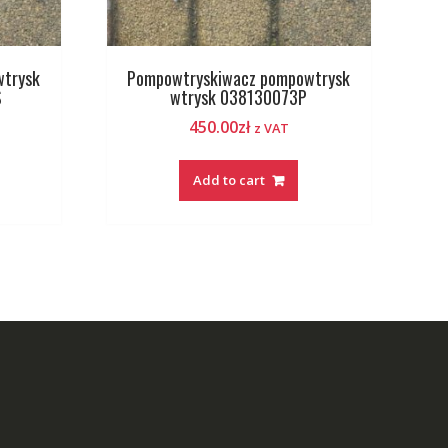
wtrysk
Pompowtryskiwacz pompowtrysk
S
wtrysk 038130073P
450.00
zł
z VAT
Add to cart