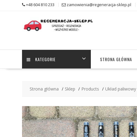
Skip
+48 604 810 233
zamowienia@regeneracja-sklep.pl
to
content
KATEGORIE
STRONA GŁÓWNA
Strona główna
Sklep
Products
Układ paliwowy