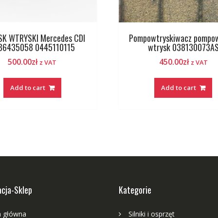
K WTRYSKI Mercedes CDI
Pompowtryskiwacz pompo
86435058 0445110115
wtrysk 038130073A
500.00
zł
450.00
zł
z VAT
z VAT
Add to cart
Add to cart
cja-Sklep
Kategorie
a główna
Silniki i osprzęt