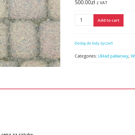
500.00
zł
z VAT
Wtryski
Add to cart
wtryskiwacze
A6460700987
MERCEDES
Dodaj do listy życzeń
KLASA
C
Categories:
Układ paliwowy
,
W
W204
W211
2,2
CDI
quantity
 cena za sztukę .