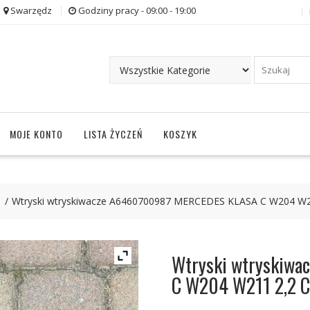
Swarzędz
Godziny pracy - 09:00 - 19:00
MOJE KONTO
LISTA ŻYCZEŃ
KOSZYK
Wtryski wtryskiwacze A6460700987 MERCEDES KLASA C W204 W2
Wtryski wtryskiw
C W204 W211 2,2 C