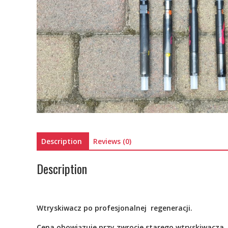
Description
Reviews (0)
Description
Wtryskiwacz po profesjonalnej
regeneracji.
Cena obowiązuje przy zwrocie starego wtryskiwacza ,