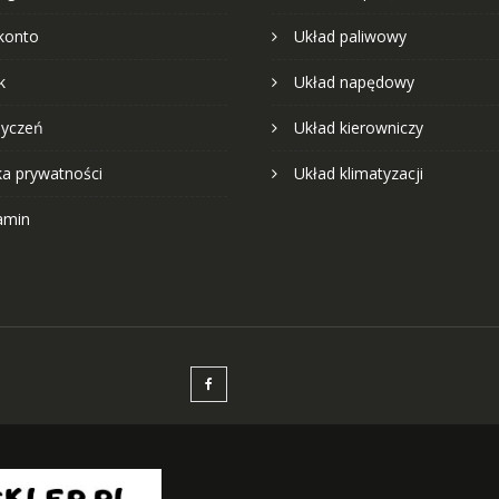
konto
Układ paliwowy
k
Układ napędowy
życzeń
Układ kierowniczy
ka prywatności
Układ klimatyzacji
amin