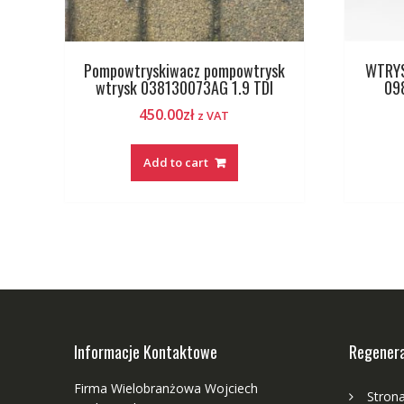
Pompowtryskiwacz pompowtrysk
WTRYS
wtrysk 038130073AG 1.9 TDI
09
450.00
zł
z VAT
Add to cart
Informacje Kontaktowe
Regenera
Firma Wielobranżowa Wojciech
Stron