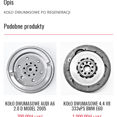
Opis
KOŁO DWUMASOWE PO REGENERACJI
Podobne produkty
KOŁO DWUMASOWE AUDI A6
KOŁO DWUMASOWE 4.4 V8
2.0 D MODEL 2005
333vPS BMW E60
700.00
zł
1,000.00
zł
z VAT
z VAT