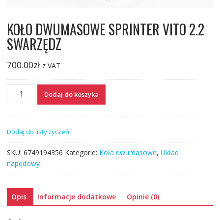
KOŁO DWUMASOWE SPRINTER VITO 2.2
SWARZĘDZ
700.00
zł
z VAT
ilość
Dodaj do koszyka
KOŁO
DWUMASOWE
SPRINTER
Dodaj do listy życzeń
VITO
2.2
SKU:
6749194356
Kategorie:
Koła dwumasowe
,
Układ
SWARZĘDZ
napędowy
Opis
Informacje dodatkowe
Opinie (0)