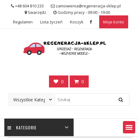
Skip
+48 604 810 233
zamowienia@regeneracja-sklep.pl
to
Swarzędz
Godziny pracy - 09:00 - 19:00
content
Regulamin
Lista życzeń
Koszyk
Moje konto
0
0
KATEGORIE