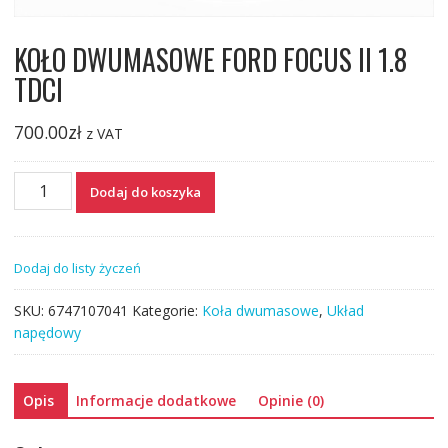
KOŁO DWUMASOWE FORD FOCUS II 1.8
TDCI
700.00
zł
z VAT
ilość
Dodaj do koszyka
KOŁO
DWUMASOWE
FORD
Dodaj do listy życzeń
FOCUS
II
SKU:
6747107041
Kategorie:
Koła dwumasowe
,
Układ
1.8
napędowy
TDCI
Opis
Informacje dodatkowe
Opinie (0)