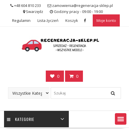
Skip
+48 604 810 233
zamowienia@regeneracja-sklep.pl
to
Swarzędz
Godziny pracy - 09:00 - 19:00
content
Regulamin
Lista życzeń
Koszyk
Moje konto
0
0
KATEGORIE