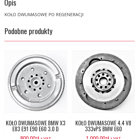
Opis
KOŁO DWUMASOWE PO REGENERACJI
Podobne produkty
KOŁO DWUMASOWE BMW X3
KOŁO DWUMASOWE 4.4 V8
E83 E91 E90 E60 3.0 D
333vPS BMW E60
800.00
zł
1,000.00
zł
z VAT
z VAT