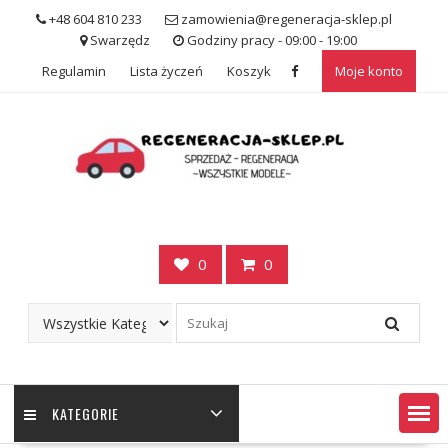
Skip
+48 604 810 233
zamowienia@regeneracja-sklep.pl
to
Swarzędz
Godziny pracy - 09:00 - 19:00
content
Regulamin
Lista życzeń
Koszyk
Moje konto
0
0
KATEGORIE