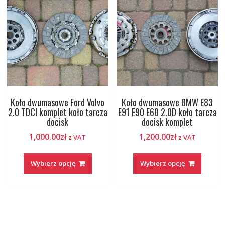
Koło dwumasowe Ford Volvo
Koło dwumasowe BMW E83
2.0 TDCI komplet koło tarcza
E91 E90 E60 2.0D koło tarcza
docisk
docisk komplet
1,000.00
zł
1,200.00
zł
z VAT
z VAT
Wybierz opcję
Wybierz opcję