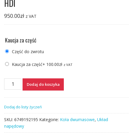
HDI
950.00
zł
z VAT
Kaucja za część
Część do zwrotu
Kaucja za część
+
100.00
zł
z VAT
ilość
Dodaj do koszyka
Koło
dwumasowe
CITROEN
Dodaj do listy życzeń
JUMPER
2.2
SKU:
6749192195
Kategorie:
Koła dwumasowe
,
Układ
HDI
napędowy