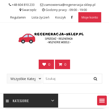
Skip
+48 604 810 233
zamowienia@regeneracja-sklep.pl
to
Swarzędz
Godziny pracy - 09:00 - 19:00
content
Regulamin
Lista życzeń
Koszyk
Moje konto
0
0
KATEGORIE