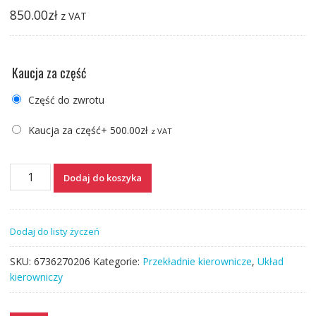
850.00
zł
z VAT
Kaucja za część
Część do zwrotu
Kaucja za część
+
500.00
zł
z VAT
ilość
Dodaj do koszyka
PRZEKŁADNIA
KIEROWNICZA
VW
Dodaj do listy życzeń
TRANSPORTER
T4
SKU:
6736270206
Kategorie:
Przekładnie kierownicze
,
Układ
95-
kierowniczy
04r