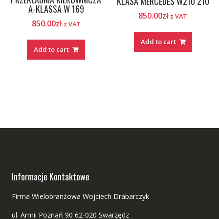
KLASA MERCEDES W210 210
A-KLASSA W 169
850.00
zł
z VAT
850.00
zł
z VAT
Add to cart
Add to cart
Informacje Kontaktowe
Firma Wielobranżowa Wojciech Drabarczyk
ul. Armii Poznań 90 62-020 Swarzędz