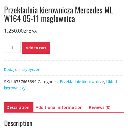
Przekładnia kierownicza Mercedes ML
W164 05-11 maglownica
1,250.00
zł
z VAT
Przekładnia
Add to cart
kierownicza
Mercedes
ML
Dodaj do listy życzeń
W164
05-
SKU:
6737663399
Categories:
Przekładnie kierownicze
,
Układ
11
kierowniczy
maglownica
quantity
Description
Additional information
Reviews (0)
Description