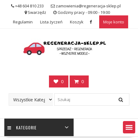
Skip
+48 604 810 233
zamowienia@regeneracja-sklep.pl
to
Swarzędz
Godziny pracy - 09:00 - 19:00
content
Regulamin
Lista życzeń
Koszyk
Moje konto
0
0
KATEGORIE