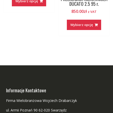
Wybierz opcję
DUCATO 2.5 95 r.
850.00
zł
z VAT
Wybierz opcję
Informacje Kontaktowe
Firma Wielobranżowa Wojciech Drabarczyk
ul. Armii Poznań 90 62-020 Swarzędz