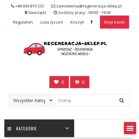
Skip
+48 604 810 233
zamowienia@regeneracja-sklep.pl
to
Swarzędz
Godziny pracy - 09:00 - 19:00
content
Regulamin
Lista życzeń
Koszyk
Moje konto
0
0
KATEGORIE