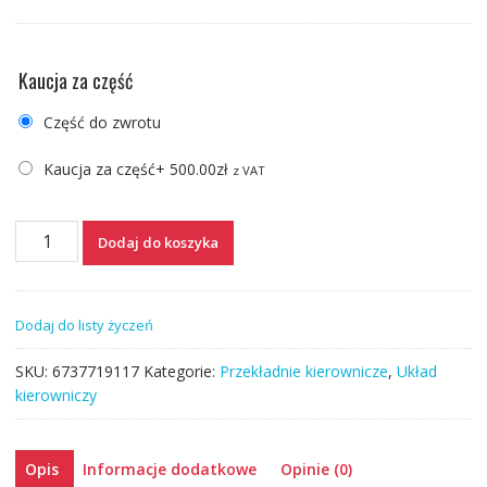
Kaucja za część
Część do zwrotu
Kaucja za część
+
500.00
zł
z VAT
ilość
Dodaj do koszyka
PRZEKŁADNIA
KIEROWNICZA
FOCUS
Dodaj do listy życzeń
II
SKU:
6737719117
Kategorie:
Przekładnie kierownicze
,
Układ
kierowniczy
Opis
Informacje dodatkowe
Opinie (0)