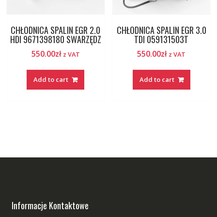
CHŁODNICA SPALIN EGR 2.0
CHŁODNICA SPALIN EGR 3.0
HDI 9671398180 SWARZĘDZ
TDI 059131503T
550.00
zł
550.00
zł
z VAT
z VAT
Add to cart
Add to cart
Informacje Kontaktowe