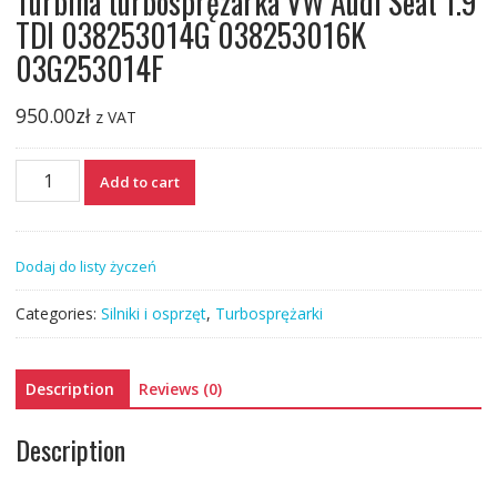
Turbina turbosprężarka VW Audi Seat 1.9
TDI 038253014G 038253016K
03G253014F
950.00
zł
z VAT
Turbina
Add to cart
turbosprężarka
VW
Audi
Dodaj do listy życzeń
Seat
1.9
Categories:
Silniki i osprzęt
,
Turbosprężarki
TDI
038253014G
038253016K
Description
Reviews (0)
03G253014F
quantity
Description