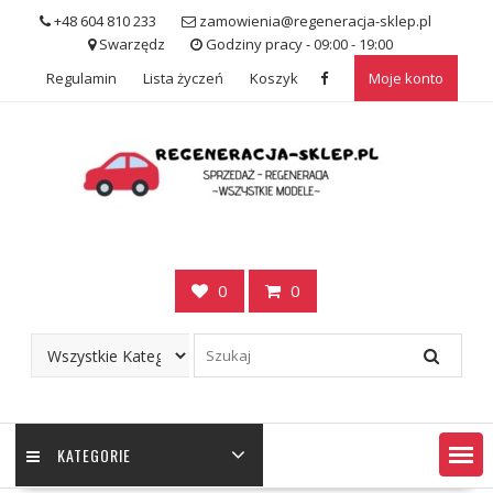
Skip
+48 604 810 233
zamowienia@regeneracja-sklep.pl
to
Swarzędz
Godziny pracy - 09:00 - 19:00
content
Regulamin
Lista życzeń
Koszyk
Moje konto
0
0
KATEGORIE