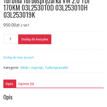
Turbina Turbosprężarka VW 2.0 TDI
170KM 03L253010D 03L253010H
03L253019K
950.00
zł
z VAT
ilość
Dodaj do koszyka
Turbina
Turbosprężarka
VW
Dodaj do listy życzeń
2.0
TDI
Kategorie:
Silniki i osprzęt
,
Turbosprężarki
170KM
03L253010D
03L253010H
Opis
Opinie (0)
03L253019K
Opis