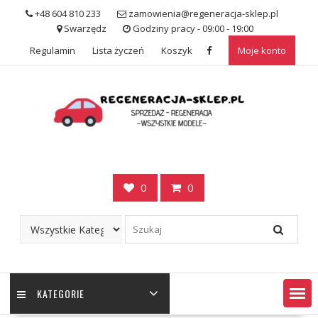
Skip
+48 604 810 233
zamowienia@regeneracja-sklep.pl
to
Swarzędz
Godziny pracy - 09:00 - 19:00
content
Regulamin
Lista życzeń
Koszyk
Moje konto
0
0
KATEGORIE