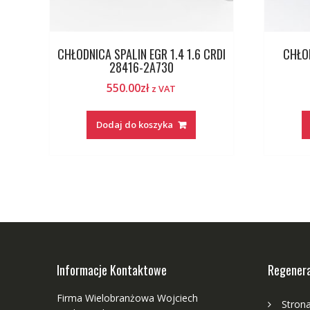
CHŁODNICA SPALIN EGR 1.4 1.6 CRDI
CHŁOD
28416-2A730
550.00
zł
z VAT
Dodaj do koszyka
Informacje Kontaktowe
Regenera
Firma Wielobranżowa Wojciech
Stron