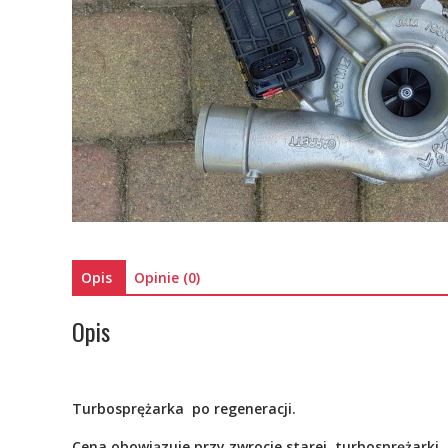
Opis
Opinie (0)
Opis
Turbosprężarka po
regeneracji.
Cena obowiązuje przy zwrocie starej turbosprężarki.