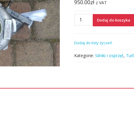
950.00
zł
z VAT
ilość
Dodaj do koszyka
Turbina
turbosprężarka
Jumper
Dodaj do listy życzeń
Ducato
Boxer
Kategorie:
Silniki i osprzęt
,
Tur
2.2
HDI
798128
CU3Q-
6K682-
BB