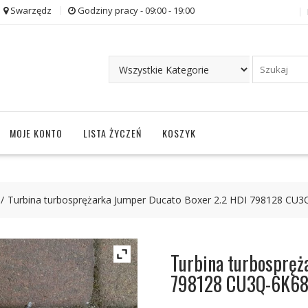
Swarzędz
Godziny pracy - 09:00 - 19:00
MOJE KONTO
LISTA ŻYCZEŃ
KOSZYK
Turbina turbosprężarka Jumper Ducato Boxer 2.2 HDI 798128 CU
Turbina turbospręż
798128 CU3Q-6K6