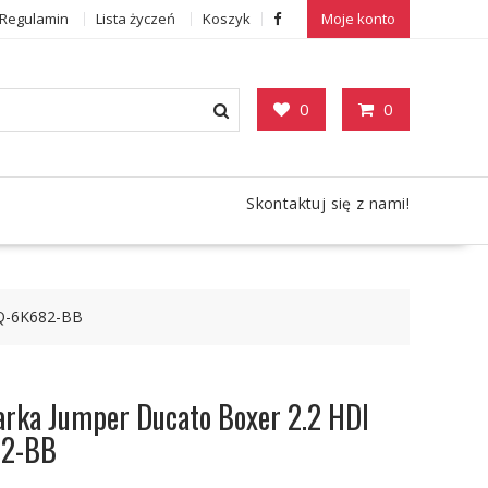
Regulamin
Lista życzeń
Koszyk
Moje konto
0
0
Skontaktuj się z nami!
3Q-6K682-BB
arka Jumper Ducato Boxer 2.2 HDI
82-BB