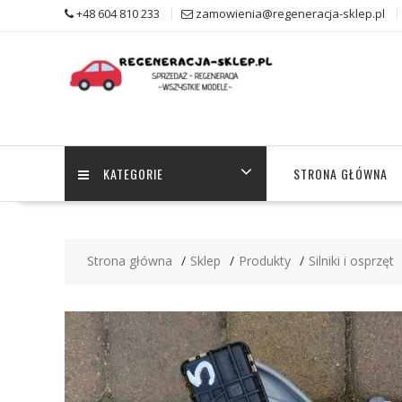
Skip
+48 604 810 233
zamowienia@regeneracja-sklep.pl
to
content
KATEGORIE
STRONA GŁÓWNA
Strona główna
Sklep
Produkty
Silniki i osprzęt