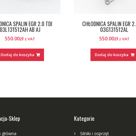
NICA SPALIN EGR 2.0 TDI
CHŁODNICA SPALIN EGR 2.
03L131512AH AB AJ
03G131512AL
550.00
zł
550.00
zł
z VAT
z VAT
Dodaj do koszyka
Dodaj do koszyka
cja-Sklep
Kategorie
a główna
Silniki i osprzęt