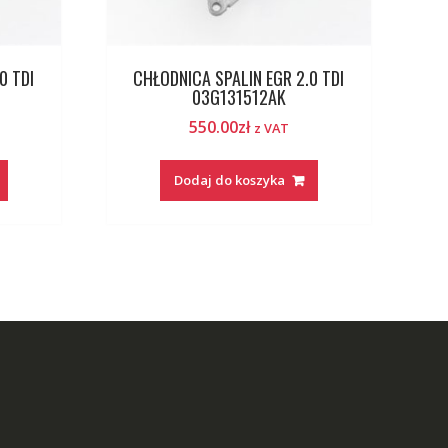
0 TDI
CHŁODNICA SPALIN EGR 2.0 TDI
03G131512AK
550.00
zł
z VAT
Dodaj do koszyka