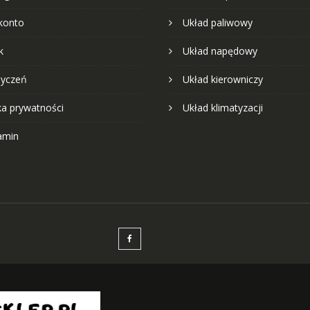
konto
Układ paliwowy
k
Układ napędowy
życzeń
Układ kierowniczy
ka prywatności
Układ klimatyzacji
amin