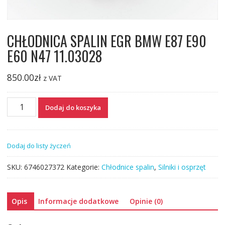
CHŁODNICA SPALIN EGR BMW E87 E90
E60 N47 11.03028
850.00
zł
z VAT
ilość
Dodaj do koszyka
CHŁODNICA
SPALIN
EGR
Dodaj do listy życzeń
BMW
E87
SKU:
6746027372
Kategorie:
Chłodnice spalin
,
Silniki i osprzęt
E90
E60
N47
Opis
Informacje dodatkowe
Opinie (0)
11.03028