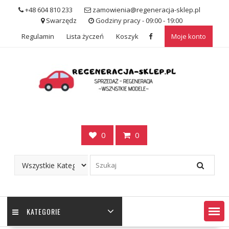
Skip
+48 604 810 233
zamowienia@regeneracja-sklep.pl
to
Swarzędz
Godziny pracy - 09:00 - 19:00
content
Regulamin
Lista życzeń
Koszyk
Moje konto
0
0
KATEGORIE