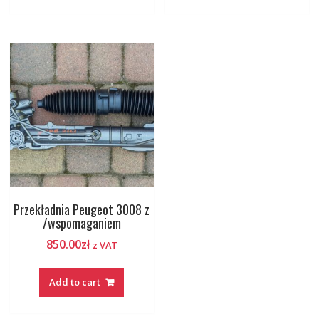
Przekładnia Peugeot 3008 z
/wspomaganiem
850.00
zł
z VAT
Add to cart