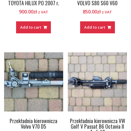
TOYOTA HILUX PO 2007 r.
VOLVO S80 S60 V60
900.00
zł
850.00
zł
z VAT
z VAT
Add to cart
Add to cart
Przekładnia kierownicza
Przekładnia kierownicza VW
Volvo V70 D5
Golf V Passat B6 Octavia II