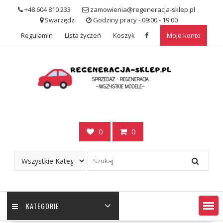
Skip
+48 604 810 233
zamowienia@regeneracja-sklep.pl
to
Swarzędz
Godziny pracy - 09:00 - 19:00
content
Regulamin
Lista życzeń
Koszyk
Moje konto
0
0
KATEGORIE